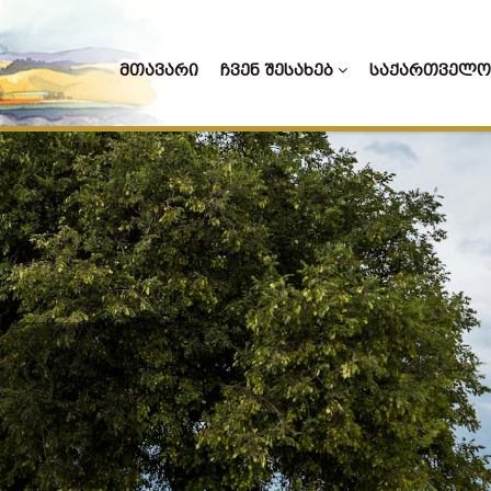
ᲛᲗᲐᲕᲐᲠᲘ
ᲩᲕᲔᲜ ᲨᲔᲡᲐᲮᲔᲑ
ᲡᲐᲥᲐᲠᲗᲕᲔᲚᲝ