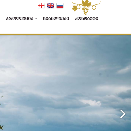
ᲞᲠᲝᲓᲣᲥᲪᲘᲐ
ᲡᲘᲐᲮᲚᲔᲔᲑᲘ
ᲙᲝᲜᲢᲐᲥᲢᲘ