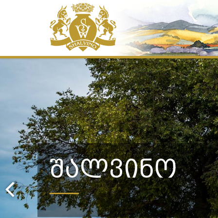
ᲨᲐᲚᲕᲘᲜᲝ