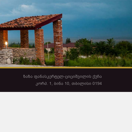
ზაზა ფანასკერტელ-ციციშვილის ქუჩა
კორპ. 1, ბინა 10, თბილისი 0194