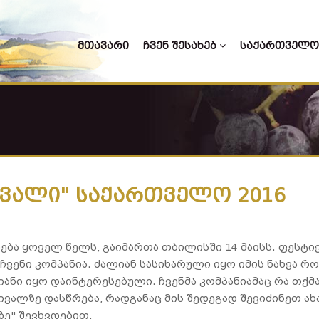
ᲛᲗᲐᲕᲐᲠᲘ
ᲩᲕᲔᲜ ᲨᲔᲡᲐᲮᲔᲑ
ᲡᲐᲥᲐᲠᲗᲕᲔᲚᲝ
ივალი" საქართველო 2016
ბა ყოველ წელს, გაიმართა თბილისში 14 მაისს. ფესტი
ჩვენი კომპანია. ძალიან სასიხარული იყო იმის ნახვა 
ანი იყო დაინტერესებული. ჩვენმა კომპანიამაც რა თქმა
ივალზე დასწრება, რადგანაც მის შედეგად შევიძინეთ ა
ე" შევხვდებით.