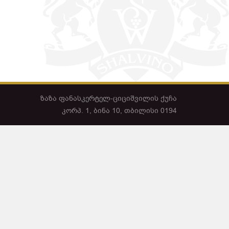
ზაზა ფანასკერტელ-ციციშვილის ქუჩა
კორპ. 1, ბინა 10, თბილისი 0194