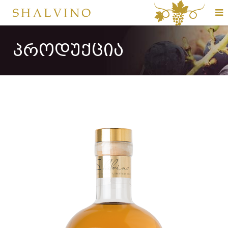
ᲞᲠᲝᲓᲣᲥᲪᲘᲐ