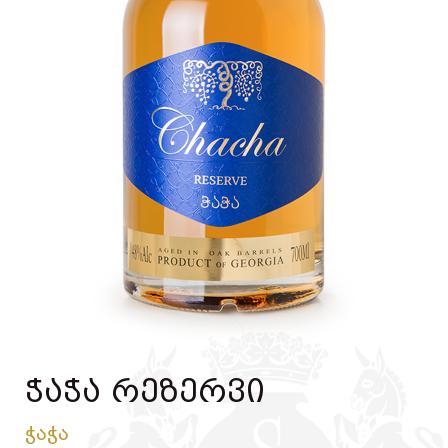
ჭაჭა რეზერვი
ჭაჭა