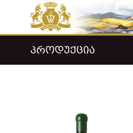
ᲞᲠᲝᲓᲣᲥᲪᲘᲐ