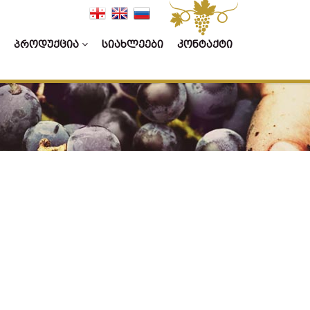
ᲞᲠᲝᲓᲣᲥᲪᲘᲐ
ᲡᲘᲐᲮᲚᲔᲔᲑᲘ
ᲙᲝᲜᲢᲐᲥᲢᲘ