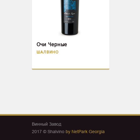
Очи Черные
ШАЛВИНО
Винный Завод
2017 © Shalvino
by NetPark Georgia